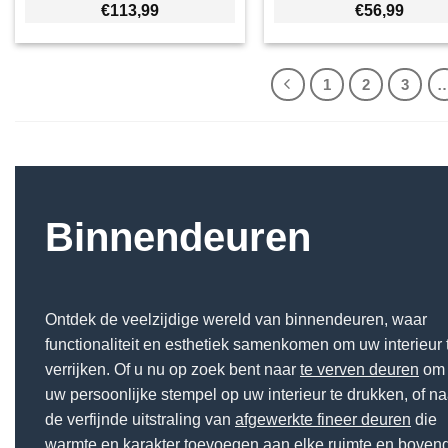
€
113,99
€
56,99
1
2
3
Binnendeuren
Ontdek de veelzijdige wereld van binnendeuren, waar
functionaliteit en esthetiek samenkomen om uw interieur 
verrijken. Of u nu op zoek bent naar
te verven deuren
om 
uw persoonlijke stempel op uw interieur te drukken, of na
de verfijnde uitstraling van
afgewerkte fineer deuren
die
warmte en karakter toevoegen aan elke ruimte en boven