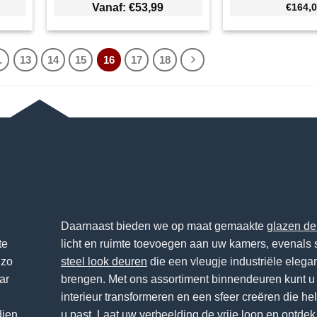
Vanaf:
€
53,99
€164,
…
13
14
15
16
17
18
Daarnaast bieden we op maat gemaakte
glazen de
te
licht en ruimte toevoegen aan uw kamers, evenals st
zo
steel look deuren
die een vleugje industriële elegan
ar
brengen. Met ons assortiment binnendeuren kunt u
interieur transformeren en een sfeer creëren die he
dien
u past. Laat uw verbeelding de vrije loop en ontdek