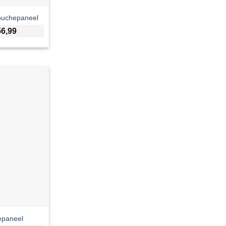
ouchepaneel
56,99
epaneel