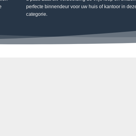
e
perfecte binnendeur voor uw huis of kantoor in dez
categorie.