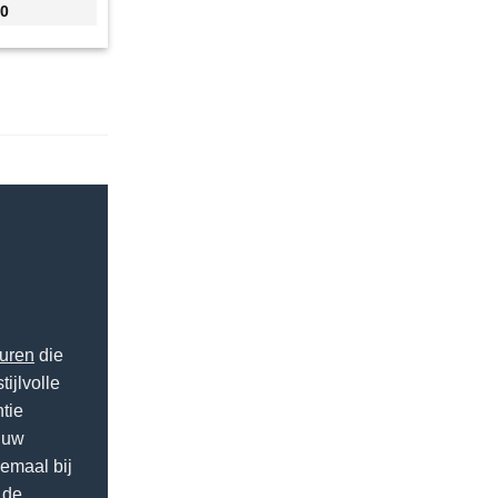
00
uren
die
ijlvolle
tie
 uw
lemaal bij
 de