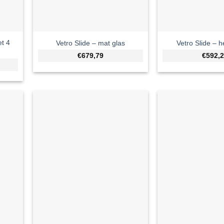
et 4
Vetro Slide – mat glas
Vetro Slide – h
€679,79
€592,