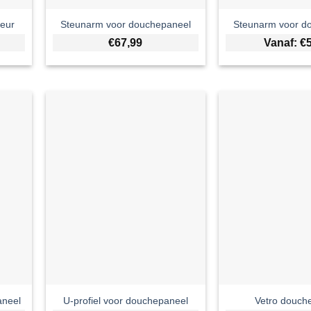
deur
Steunarm voor douchepaneel
Steunarm voor d
€
67,99
Vanaf:
€
aneel
U-profiel voor douchepaneel
Vetro douch