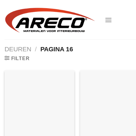
Ga
naar
inhoud
DEUREN
/
PAGINA 16
FILTER