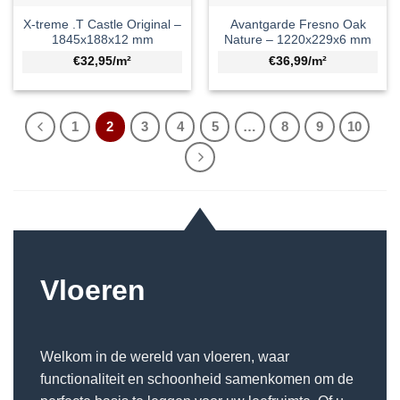
X-treme .T Castle Original –
Avantgarde Fresno Oak
1845x188x12 mm
Nature – 1220x229x6 mm
€32,95/m²
€36,99/m²
1
2
3
4
5
…
8
9
10
Vloeren
Welkom in de wereld van vloeren, waar
functionaliteit en schoonheid samenkomen om de