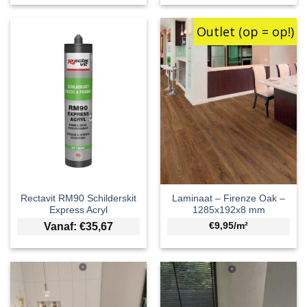
Outlet (op = op!)
Rectavit RM90 Schilderskit
Laminaat – Firenze Oak –
Express Acryl
1285x192x8 mm
Vanaf:
€
35,67
€9,95/m²