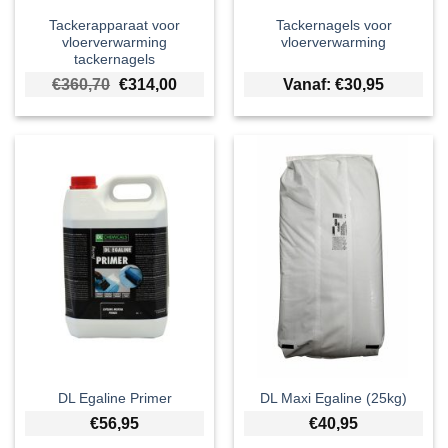
Tackerapparaat voor
Tackernagels voor
vloerverwarming
vloerverwarming
tackernagels
Oorspronkelijke prijs was: €360,70.
Huidige prijs is: €314,00.
€
360,70
€
314,00
Vanaf:
€
30,95
DL Egaline Primer
DL Maxi Egaline (25kg)
€
56,95
€
40,95