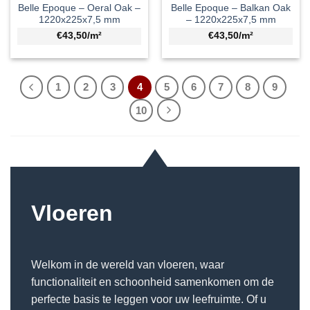
Belle Epoque – Oeral Oak –
Belle Epoque – Balkan Oak
1220x225x7,5 mm
– 1220x225x7,5 mm
€43,50/m²
€43,50/m²
1
2
3
4
5
6
7
8
9
10
Vloeren
Welkom in de wereld van vloeren, waar
functionaliteit en schoonheid samenkomen om de
perfecte basis te leggen voor uw leefruimte. Of u