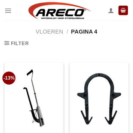
Ga
naar
inhoud
VLOEREN
/
PAGINA 4
FILTER
-13%