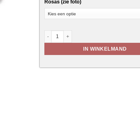
Rosas (zie foto)
Deurkruk Model 39 - Inox aantal
IN WINKELMAND