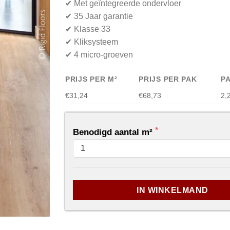
✔ Met geïntegreerde ondervloer
✔ 35 Jaar garantie
✔ Klasse 33
✔ Kliksysteem
✔ 4 micro-groeven
PRIJS PER M²
PRIJS PER PAK
P
€31,24
€68,73
2,
Benodigd aantal m²
...
IN WINKELMAND