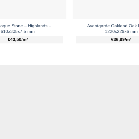
poque Stone – Highlands –
Avantgarde Oakland Oak 
610x305x7,5 mm
1220x229x6 mm
€43,50/m²
€36,99/m²