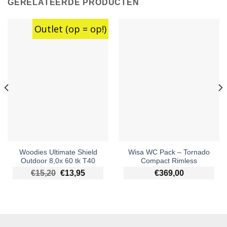
GERELATEERDE PRODUCTEN
Outlet (op = op!)
Woodies Ultimate Shield
Wisa WC Pack – Tornado
Outdoor 8,0x 60 tk T40
Compact Rimless
Oorspronkelijke prijs was: €15,20.
Huidige prijs is: €13,95.
€
15,20
€
13,95
€
369,00