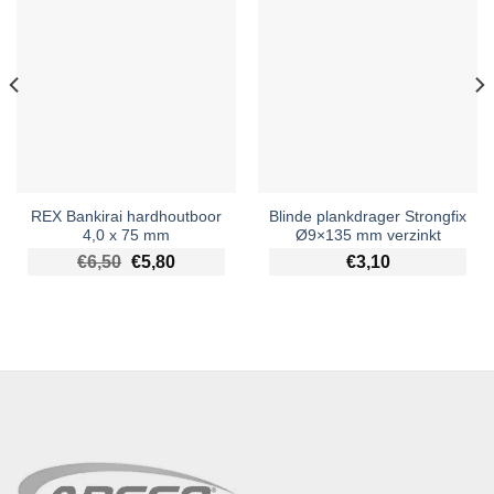
REX Bankirai hardhoutboor
Blinde plankdrager Strongfix
4,0 x 75 mm
Ø9×135 mm verzinkt
Oorspronkelijke prijs was: €6,50.
Huidige prijs is: €5,80.
€
6,50
€
5,80
€
3,10
e prijs was: €19,80.
prijs is: €18,00.