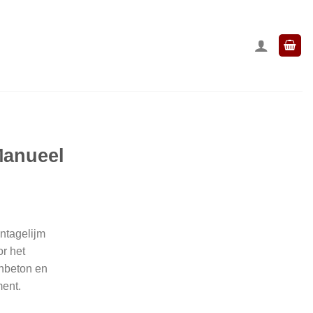
Manueel
ntagelijm
or het
enbeton en
ent.