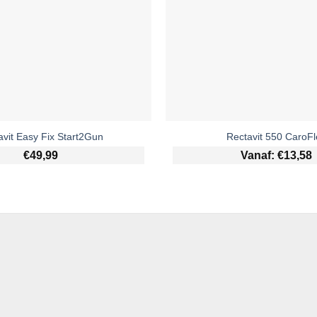
avit Easy Fix Start2Gun
Rectavit 550 CaroFl
€
49,99
Vanaf:
€
13,58