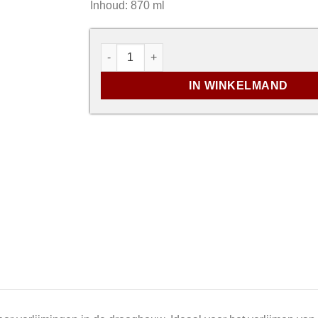
Inhoud: 870 ml
Rectavit Easy Fix 17m² Manueel aantal
IN WINKELMAND