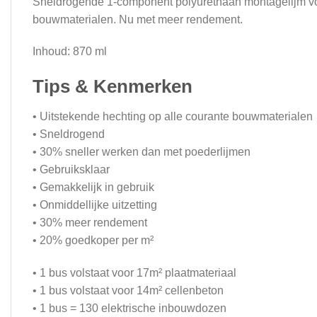
Sneldrogende 1-component polyurethaan montagelijm voor 
bouwmaterialen. Nu met meer rendement.
Inhoud: 870 ml
Tips & Kenmerken
• Uitstekende hechting op alle courante bouwmaterialen
• Sneldrogend
• 30% sneller werken dan met poederlijmen
• Gebruiksklaar
• Gemakkelijk in gebruik
• Onmiddellijke uitzetting
• 30% meer rendement
• 20% goedkoper per m²
• 1 bus volstaat voor 17m² plaatmateriaal
• 1 bus volstaat voor 14m² cellenbeton
• 1 bus = 130 elektrische inbouwdozen