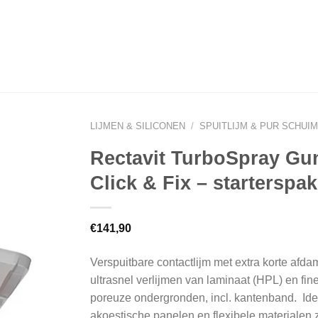
LIJMEN & SILICONEN
/
SPUITLIJM & PUR SCHUIM
Rectavit TurboSpray Gu
Click & Fix – starterspak
€
141,90
Verspuitbare contactlijm met extra korte afdam
ultrasnel verlijmen van laminaat (HPL) en fin
poreuze ondergronden, incl. kantenband. Ide
akoestische panelen en flexibele materialen 