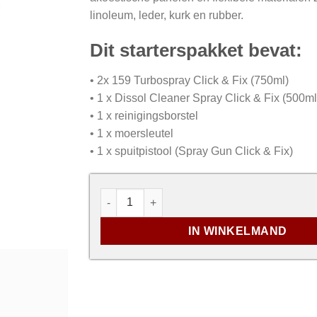
linoleum, leder, kurk en rubber.
Dit starterspakket bevat:
• 2x 159 Turbospray Click & Fix (750ml)
• 1 x Dissol Cleaner Spray Click & Fix (500ml
• 1 x reinigingsborstel
• 1 x moersleutel
• 1 x spuitpistool (Spray Gun Click & Fix)
Rectavit TurboSpray Gun Set Click & Fix 
IN WINKELMAND