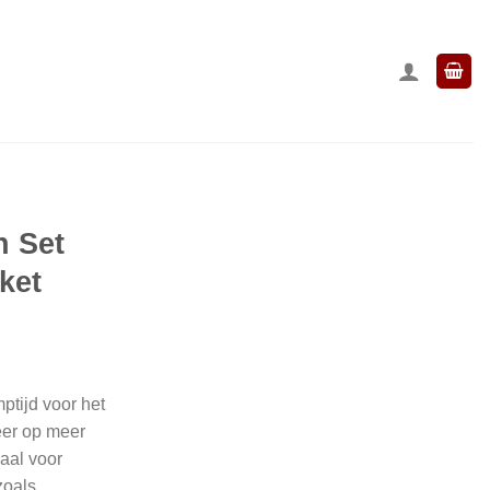
n Set
ket
ptijd voor het
eer op meer
aal voor
zoals