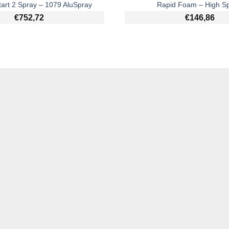
tart 2 Spray – 1079 AluSpray
Rapid Foam – High S
€
752,72
€
146,86