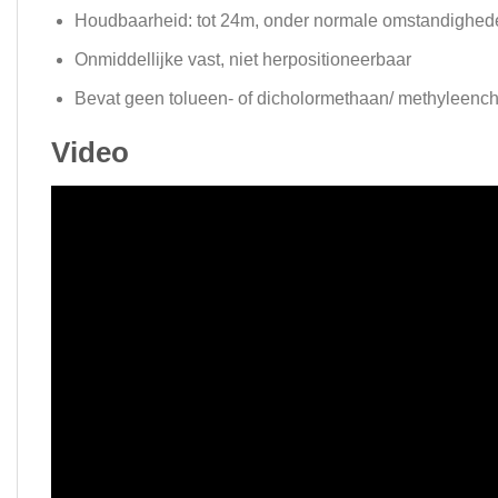
Houdbaarheid: tot 24m, onder normale omstandighed
Onmiddellijke vast, niet herpositioneerbaar
Bevat geen tolueen- of dicholormethaan/ methyleench
Video