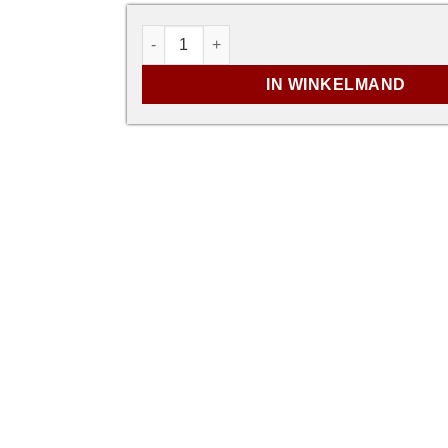
Te schroeven aanslagstuk met nopjes aa
IN WINKELMAND