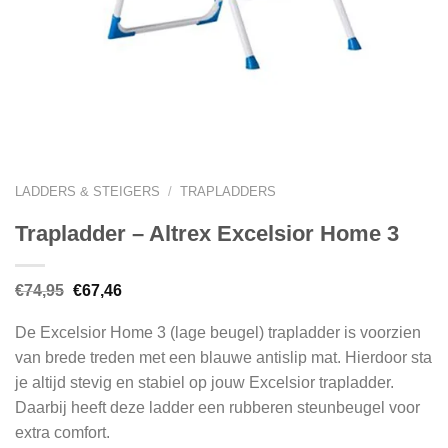
LADDERS & STEIGERS
/
TRAPLADDERS
Trapladder – Altrex Excelsior Home 3
Oorspronkelijke
Huidige
€
74,95
€
67,46
prijs
prijs
was:
is:
De Excelsior Home 3 (lage beugel) trapladder is voorzien
€74,95.
€67,46.
van brede treden met een blauwe antislip mat. Hierdoor sta
je altijd stevig en stabiel op jouw Excelsior trapladder.
Daarbij heeft deze ladder een rubberen steunbeugel voor
extra comfort.