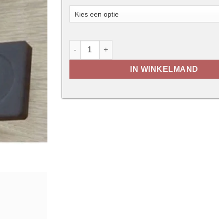
Zwarte ALU deurklink H012 met rosas aa
IN WINKELMAND