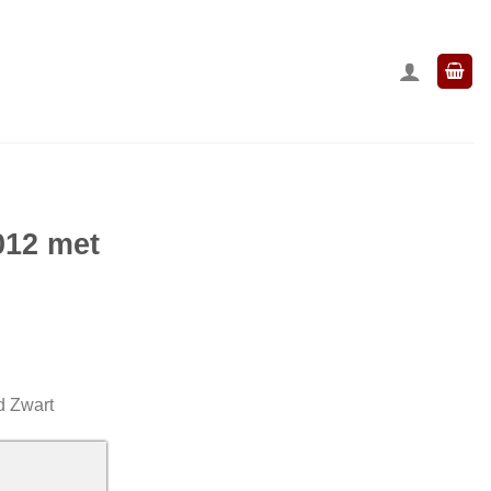
012 met
d Zwart