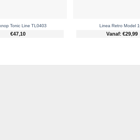
knop Tonic Line TL0403
Linea Retro Model 
€
47,10
Vanaf:
€
29,99