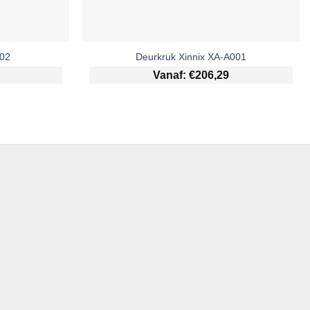
102
Deurkruk Xinnix XA-A001
Vanaf:
€
206,29