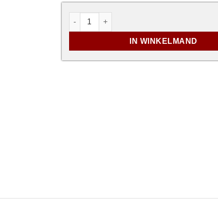
Zwarte deurgreep voor glazen deur - vier
IN WINKELMAND