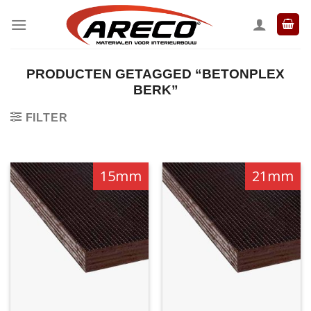
Ga
naar
inhoud
PRODUCTEN GETAGGED “BETONPLEX
BERK”
FILTER
15mm
21mm