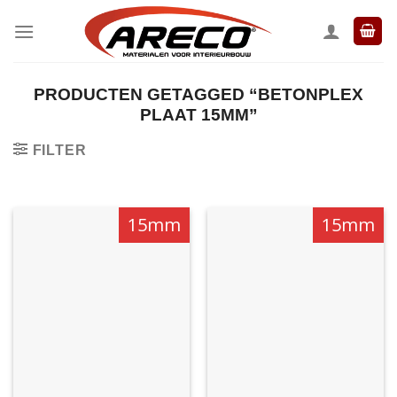
Ga
naar
inhoud
PRODUCTEN GETAGGED “BETONPLEX
PLAAT 15MM”
FILTER
15mm
15mm