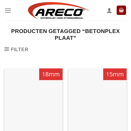
Ga
naar
inhoud
PRODUCTEN GETAGGED “BETONPLEX
PLAAT”
FILTER
18mm
15mm