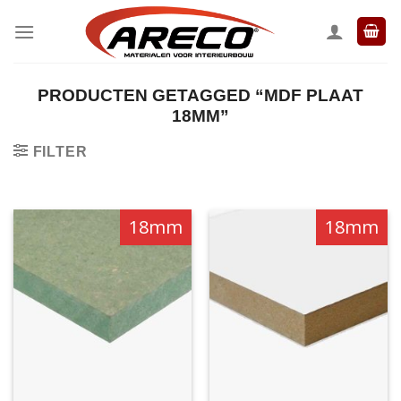
Ga
naar
inhoud
PRODUCTEN GETAGGED “MDF PLAAT
18MM”
FILTER
18mm
18mm