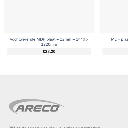
Vochtwerende MDF plaat – 12mm – 2440 x
MDF pla
1220mm
€28,20
Blijf op de hoogte van nieuws, acties en promoties!