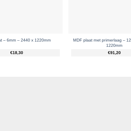
MDF plaat met primerlaag – 1
at – 6mm – 2440 x 1220mm
1220mm
€18,30
€91,20