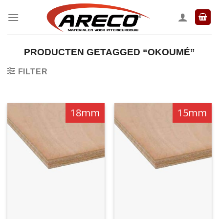
Ga
naar
inhoud
PRODUCTEN GETAGGED “OKOUMÉ”
FILTER
18mm
15mm