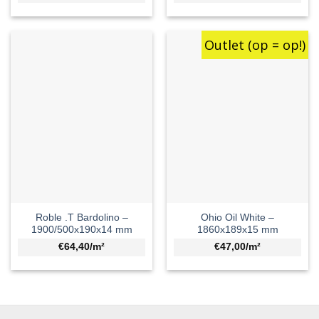
Outlet (op = op!)
Roble .T Bardolino –
Ohio Oil White –
1900/500x190x14 mm
1860x189x15 mm
€64,40/m²
€47,00/m²