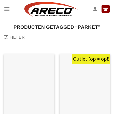
Ga
naar
inhoud
PRODUCTEN GETAGGED “PARKET”
FILTER
Outlet (op = op!)