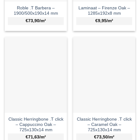
Roble .T Barbera –
Laminaat – Firenze Oak –
1900/500x190x14 mm
1285x192x8 mm
€73,90/m²
€9,95/m²
Classic Herringbone .T click
Classic Herringbone .T click
– Cappuccino Oak –
– Caramel Oak –
725x130x14 mm
725x130x14 mm
€71,63/m²
€73,50/m²