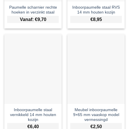
Paumelle scharnier rechte
Inboorpaumelle staal RVS
hoeken in verzinkt staal
14 mm houten kozijn
Vanaf:
€
9,70
€
8,95
Inboorpaumelle staal
Meubel inboorpaumelle
vernikkeld 14 mm houten
9×65 mm vaaskop model
kozijn
vermessingd
€
6,40
€
2,50