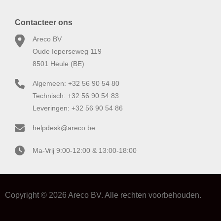
Contacteer ons
Areco BV
Oude Ieperseweg 119
8501 Heule (BE)
Algemeen: +32 56 90 54 80
Technisch: +32 56 90 54 83
Leveringen: +32 56 90 54 86
helpdesk@areco.be
Ma-Vrij 9:00-12:00 & 13:00-18:00
Copyright © 2026 Areco BV. Alle rechten voorbehouden.