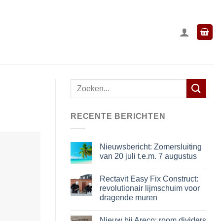
Zoeken
naar:
RECENTE BERICHTEN
Nieuwsbericht: Zomersluiting
van 20 juli t.e.m. 7 augustus
Rectavit Easy Fix Construct:
revolutionair lijmschuim voor
dragende muren
Nieuw bij Areco: room dividers