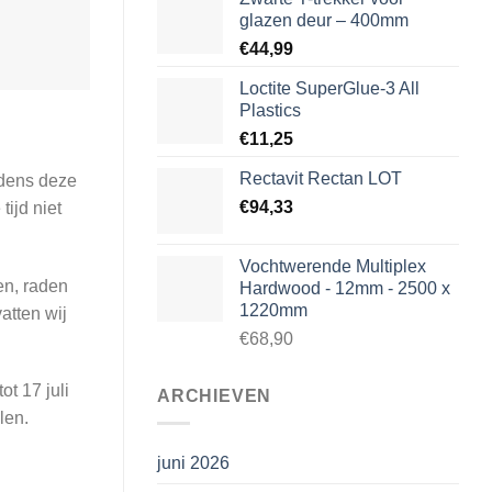
glazen deur – 400mm
€
44,99
Loctite SuperGlue-3 All
Plastics
€
11,25
Rectavit Rectan LOT
jdens deze
€
94,33
tijd niet
Vochtwerende Multiplex
en, raden
Hardwood - 12mm - 2500 x
1220mm
atten wij
€68,90
t 17 juli
ARCHIEVEN
len.
juni 2026