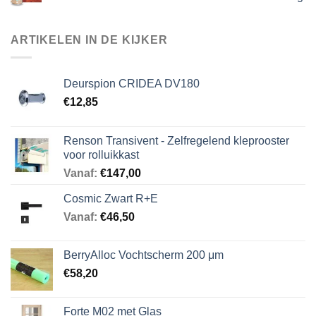
ARTIKELEN IN DE KIJKER
Deurspion CRIDEA DV180
€
12,85
Renson Transivent - Zelfregelend kleprooster
voor rolluikkast
Vanaf:
€
147,00
Cosmic Zwart R+E
Vanaf:
€
46,50
BerryAlloc Vochtscherm 200 μm
€
58,20
Forte M02 met Glas