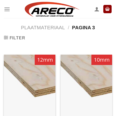
Ga
naar
inhoud
PLAATMATERIAAL
/
PAGINA 3
FILTER
12mm
10mm