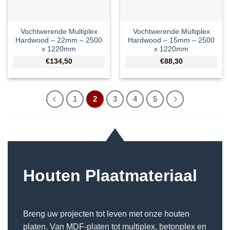
Vochtwerende Multiplex
Vochtwerende Multiplex
Hardwood – 22mm – 2500
Hardwood – 15mm – 2500
x 1220mm
x 1220mm
€134,50
€88,30
1
2
3
4
5
Houten Plaatmateriaal
Breng uw projecten tot leven met onze houten
platen. Van
MDF-platen
tot multiplex, betonplex en