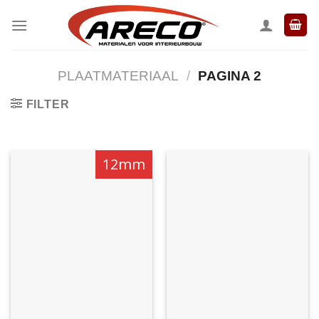
Ga
naar
inhoud
PLAATMATERIAAL
/
PAGINA 2
FILTER
12mm