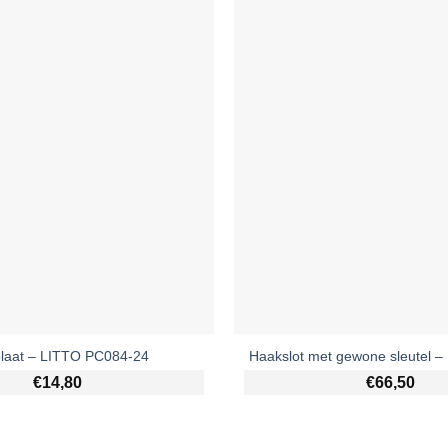
plaat – LITTO PC084-24
Haakslot met gewone sleutel 
€
14,80
€
66,50