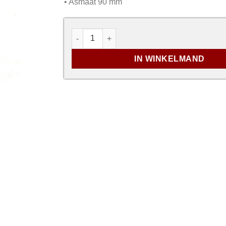
• Asmaat 90 mm
Cilinderslot - ProLine aantal
IN WINKELMAND