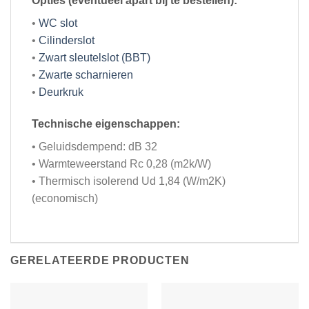
Opties (eventueel apart bij te bestellen):
•
WC slot
•
Cilinderslot
•
Zwart sleutelslot (BBT)
•
Zwarte scharnieren
•
Deurkruk
Technische eigenschappen:
• Geluidsdempend: dB 32
• Warmteweerstand Rc 0,28 (m2k/W)
• Thermisch isolerend Ud 1,84 (W/m2K)
(economisch)
GERELATEERDE PRODUCTEN