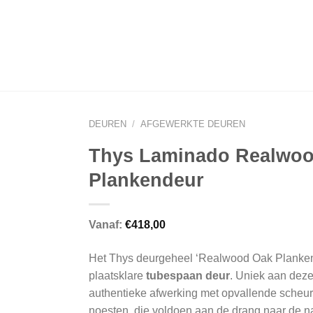
DEUREN
/
AFGEWERKTE DEUREN
Thys Laminado Realwo
Plankendeur
Vanaf:
€
418,00
Het Thys deurgeheel ‘Realwood Oak Planken
plaatsklare
tubespaan deur
. Uniek aan deze
authentieke afwerking met opvallende scheu
noesten, die voldoen aan de drang naar de n