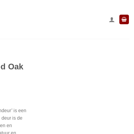
od Oak
deur’ is een
 deur is de
ren en
atuur en