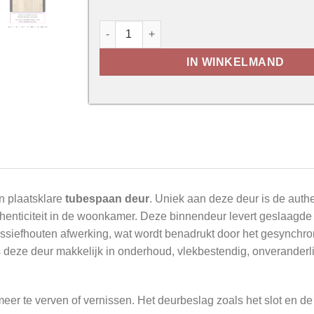
Thys Laminado Realwood Oak Plankende
IN WINKELMAND
n plaatsklare
tubespaan deur
. Uniek aan deze deur is de aut
thenticiteit in de woonkamer. Deze binnendeur levert geslaagd
massiefhouten afwerking, wat wordt benadrukt door het gesynchr
deze deur makkelijk in onderhoud, vlekbestendig, onveranderlijk
meer te verven of vernissen. Het deurbeslag zoals het slot en d