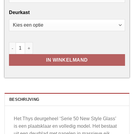
Deurkast
Thys Serie 50 New Style met Mat Glas aantal
IN WINKELMAND
BESCHRIJVING
Het Thys deurgeheel ‘Serie 50 New Style Glass’
is een plaatsklaar en volledig model. Het bestaat
uit een deurblad met panelen in massieve eik