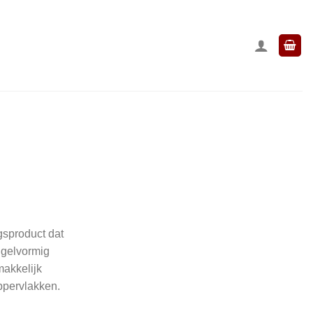
gsproduct dat
t gelvormig
makkelijk
ppervlakken.