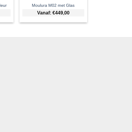
deur
Moulura M02 met Glas
Vanaf:
€
449,00