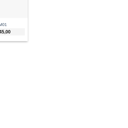
 M01
45,00