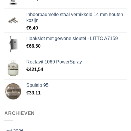
Inboorpaumelle staal vernikkeld 14 mm houten
kozijn
€
6,40
Haakslot met gewone sleutel - LITTO A7159
€
66,50
Rectavit 1069 PowerSpray
€
421,54
Spuittip 95
€
33,11
ARCHIEVEN