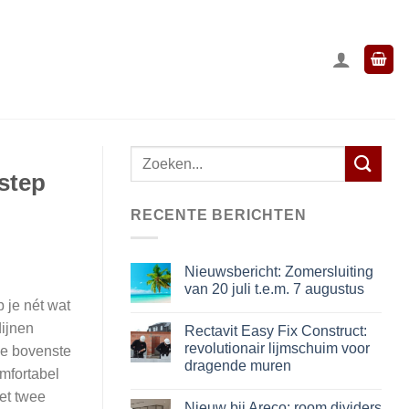
Zoeken
ostep
naar:
RECENTE BERICHTEN
Nieuwsbericht: Zomersluiting
van 20 juli t.e.m. 7 augustus
 je nét wat
dijnen
Rectavit Easy Fix Construct:
revolutionair lijmschuim voor
de bovenste
dragende muren
omfortabel
met twee
Nieuw bij Areco: room dividers