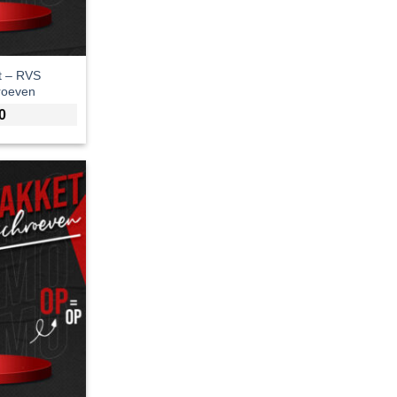
t – RVS
roeven
0