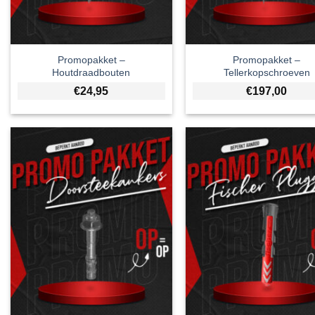
Promopakket –
Promopakket –
Houtdraadbouten
Tellerkopschroeven
€
24,95
€
197,00