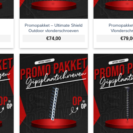
Promopakket – Ultimate Shield
Promopakke
Outdoor vlonderschroeven
Vlondersch
€
74,00
€
79,0