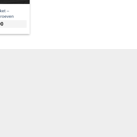
ket –
hroeven
00