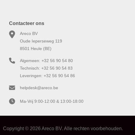
Contacteer ons
Areco BV
Oude Ieperseweg 119
8501 Heule (BE)
Algemeen: +32 56 90 54 80
Technisch: +32 56 90 54 83
Leveringen: +32 56 90 54 86
helpdesk@areco.be
Ma-Vrij 9:00-12:00 & 13:00-18:00
Copyright © 2026 Areco BV. Alle rechten voorbehouden.