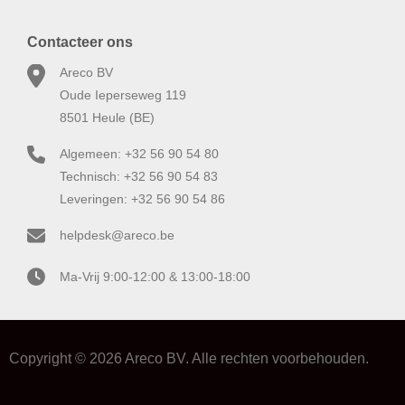
Contacteer ons
Areco BV
Oude Ieperseweg 119
8501 Heule (BE)
Algemeen: +32 56 90 54 80
Technisch: +32 56 90 54 83
Leveringen: +32 56 90 54 86
helpdesk@areco.be
Ma-Vrij 9:00-12:00 & 13:00-18:00
Copyright © 2026 Areco BV. Alle rechten voorbehouden.