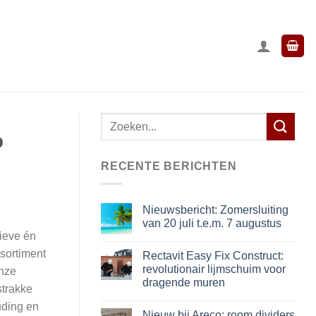
Zoeken
p
naar:
RECENTE BERICHTEN
Nieuwsbericht: Zomersluiting
van 20 juli t.e.m. 7 augustus
ieve én
sortiment
Rectavit Easy Fix Construct:
revolutionair lijmschuim voor
onze
dragende muren
strakke
uding en
Nieuw bij Areco: room dividers