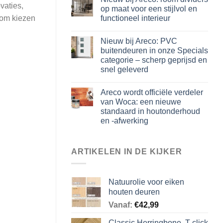
vaties,
op maat voor een stijlvol en
functioneel interieur
rom kiezen
Nieuw bij Areco: PVC
buitendeuren in onze Specials
categorie – scherp geprijsd en
snel geleverd
Areco wordt officiële verdeler
van Woca: een nieuwe
standaard in houtonderhoud
en -afwerking
ARTIKELEN IN DE KIJKER
Natuurolie voor eiken
houten deuren
Vanaf:
€
42,99
Classic Herringbone .T click