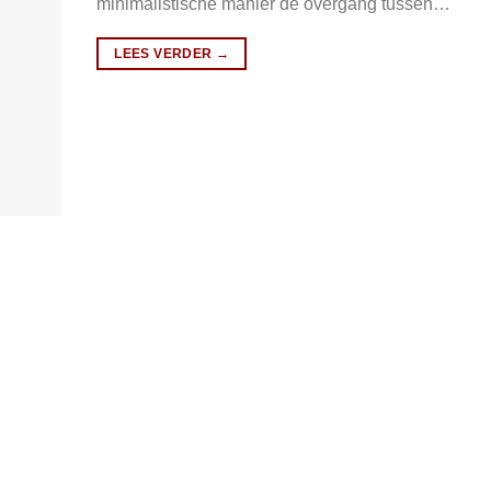
minimalistische manier de overgang tussen…
LEES VERDER
→