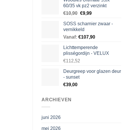
60/35 vk pz2 verzinkt
Oorspronkelijke
Huidige
€
10,90
€
9,99
prijs
prijs
SOSS scharnier zwaar -
was:
is:
vernikkeld
€10,90.
€9,99.
Vanaf:
€
107,90
Lichttemperende
plisségordijn - VELUX
€112,52
Deurgreep voor glazen deur
- sunset
€
39,00
ARCHIEVEN
juni 2026
mei 2026