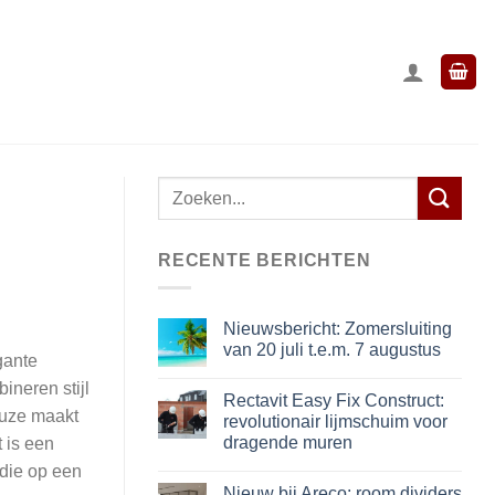
Zoeken
naar:
RECENTE BERICHTEN
Nieuwsbericht: Zomersluiting
van 20 juli t.e.m. 7 augustus
gante
ineren stijl
Rectavit Easy Fix Construct:
euze maakt
revolutionair lijmschuim voor
dragende muren
 is een
die op een
Nieuw bij Areco: room dividers