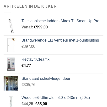
ARTIKELEN IN DE KIJKER
Telescopische ladder - Altrex TL Smart Up Pro
Vanaf:
€
599,00
Brandwerende Ei1 verfdeur met 1-puntsluiting
€397,00
Rectavit Clearfix
€
4,77
Standaard schuifvliegendeur
€305,76
Woodies® Ultimate - 8.0 x 240mm (50st)
Oorspronkelijke
Huidige
€
44,25
€
38,00